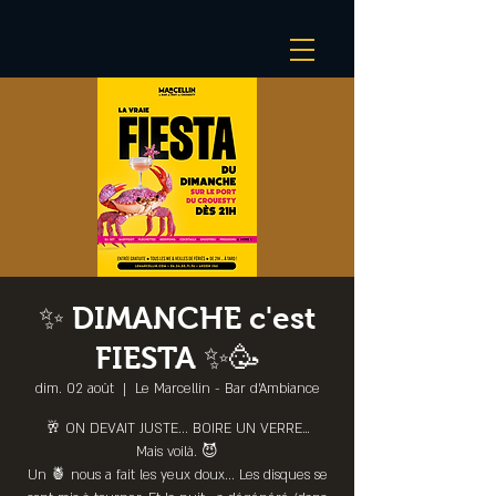
✨ DIMANCHE c'est
FIESTA ✨🥳
dim. 02 août
  |  
Le Marcellin - Bar d’Ambiance
🥂 ON DEVAIT JUSTE... BOIRE UN VERRE…
Mais voilà. 😈
Un 🍍 nous a fait les yeux doux... Les disques se