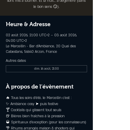
sont mis à tourner. Et la nuit… a dégénéré (dans
le bon sens 😏).
Heure & Adresse
02 août 2026, 21:00 UTC+2 – 03 août 2026,
04:00 UTC+2
Le Marcellin - Bar d’Ambiance, 20 Quai des
Cabestans, 56640 Arzon, France
Autres dates
dim. 16 août, 21:00
À propos de l'évènement
🔥 Tous les soirs d'été, le Marcellin c’est :
✨ Ambiance cosy ➤ puis festive
🍸 Cocktails qui glissent tout seuls
🍺 Bières bien fraîches à la pression
🥃 Spiritueux d’exception (pour les connaisseurs)
🌴 Rhums arrangés maison & shooters qui 