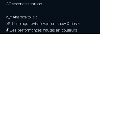
30 secondes chrono
👉 Attends-toi à :
🎉 Un bingo revisité version show & fiesta
💃 Des performances hautes en couleurs
Read More >
Partagez
Mentions Légales