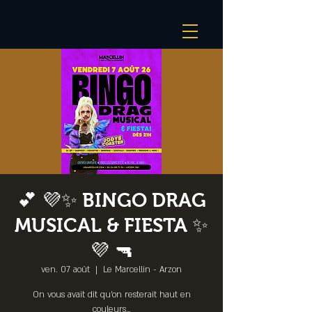
💕 💜✨ BINGO DRAG
MUSICAL & FIESTA ✨
💜 🔫
ven. 07 août
  |  
Le Marcellin - Arzon
On vous avait dit qu’on resterait haut en
couleurs…