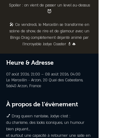
Spoiler : on vient de passer un level au-dessus
😈
🎤 Ce vendredi, le Marcellin se transforme en
scène de show, de rire et de glamour avec un
Bingo Drag complètement déjanté animé par
l’incroyable Jodye Coaster 💄🔥
Heure & Adresse
07 août 2026, 21:00 – 08 août 2026, 04:00
Le Marcellin - Arzon, 20 Quai des Cabestans,
56640 Arzon, France
À propos de l'évènement
💅 Drag queen nantaise, Jodye c’est :
du charisme, des looks iconiques, un humour 
bien piquant…
et surtout une capacité à retourner une salle en 