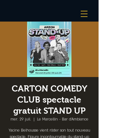
CARTON COMEDY
CLUB spectacle
gratuit STAND UP
mer. 29 juil.
  |  
Le Marcellin - Bar d’Ambiance
Yacine Belhousse vient rôder son tout nouveau
spectacle. Figure incontournable du stand-up