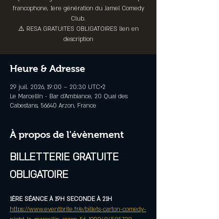
francophone, 1ere génération du Jamel Comedy
Club.
⚠️ RESA GRATUITES OBLIGATOIRES lien en
description
Heure & Adresse
29 juil. 2026, 19:00 – 20:30 UTC+2
Le Marcellin - Bar d’Ambiance, 20 Quai des
Cabestans, 56640 Arzon, France
À propos de l'évènement
BILLETTERIE GRATUITE 
OBLIGATOIRE
1ÈRE SÉANCE À 19H SECONDE À 21H
https://www.eventbrite.fr/e/billets-carton-comedy-