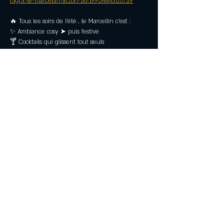
night-le-marcellin-arzon-56-1990484505739
🔥 Tous les soirs de l’été , le Marcellin c’est :
✨ Ambiance cosy ➤ puis festive
🍸 Cocktails qui glissent tout seuls
Read More >
Partagez
Mentions Légales