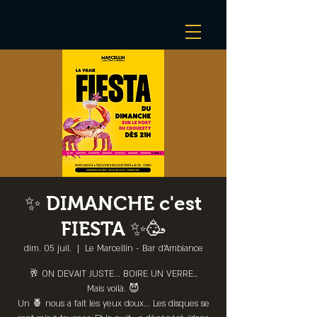
✨ DIMANCHE c'est
FIESTA ✨🥳
dim. 05 juil.
  |  
Le Marcellin - Bar d’Ambiance
🥂 ON DEVAIT JUSTE... BOIRE UN VERRE…
Mais voilà. 😈
Un 🍍 nous a fait les yeux doux... Les disques se