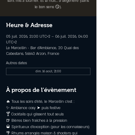
sont mis à tourner. Et la nuit… a dégénéré (dans
le bon sens 😏).
Heure & Adresse
05 juil. 2026, 21:00 UTC+2 – 06 juil. 2026, 04:00
UTC+2
Le Marcellin - Bar d’Ambiance, 20 Quai des
Cabestans, 56640 Arzon, France
Autres dates
dim. 16 août, 21:00
À propos de l'évènement
🔥 Tous les soirs d'été, le Marcellin c’est :
✨ Ambiance cosy ➤ puis festive
🍸 Cocktails qui glissent tout seuls
🍺 Bières bien fraîches à la pression
🥃 Spiritueux d’exception (pour les connaisseurs)
🌴 Rhums arrangés maison & shooters qui 