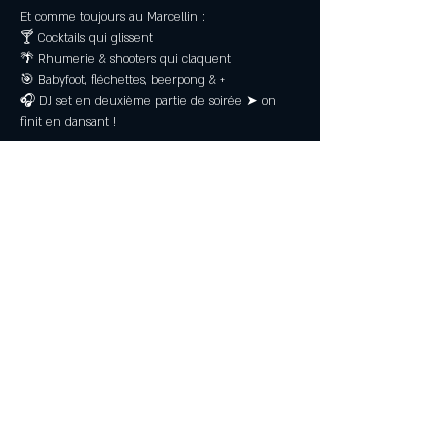
Et comme toujours au Marcellin :
🍸 Cocktails qui glissent
🌴 Rhumerie & shooters qui claquent
🎯 Babyfoot, fléchettes, beerpong & +
🎧 DJ set en deuxième partie de soirée ➤ on 
finit en dansant !
📍 Marcellin – Bar d’ambiance du Crouesty
Read More >
Partagez