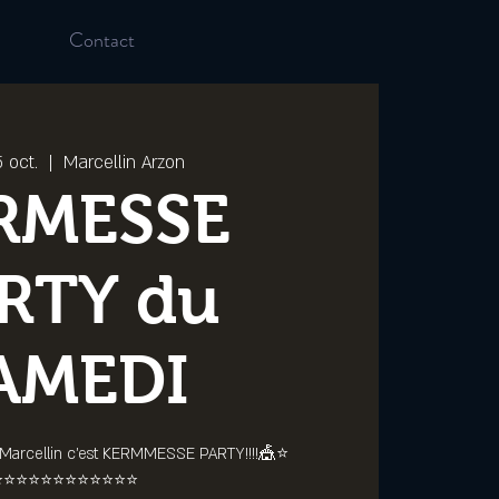
Contact
 oct.
  |  
Marcellin Arzon
RMESSE
RTY du
AMEDI
arcellin c'est KERMMESSE PARTY!!!!🎪⭐️
️⭐️⭐️⭐️⭐️⭐️⭐️⭐️⭐️⭐️⭐️⭐️