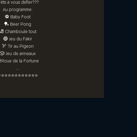
rêts à vous défier???
Au programme:
⚽️ Baby Foot
🏓 Beer Pong
🎳 Chamboule tout
🔵 Jeu du Fakir
🏹 Tir au Pigeon
🎲 Jeu de anneaux
Roue de la Fortune
...