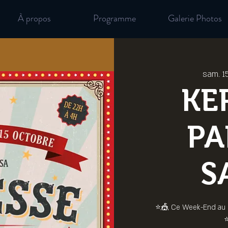
À propos
Programme
Galerie Photos
sam. 15
KE
PA
S
⭐️🎪 Ce Week-End au M
⭐