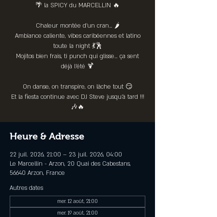
🌴 la SPICY du MARCELLIN 🔥
Chaleur montée d’un cran… 🌶️
Ambiance caliente, vibes caribéennes et latino
toute la night 💃🕺
Mojitos bien frais, ti punch qui glisse… ça sent
déjà l’été 🍹
On danse, on transpire, on lâche tout 😏
Et la fiesta continue avec DJ Steve jusqu’à tard !!!
🎶🔥
Heure & Adresse
22 juil. 2026, 21:00 – 23 juil. 2026, 04:00
Le Marcellin - Arzon, 20 Quai des Cabestans,
56640 Arzon, France
Autres dates
mer. 12 août, 21:00
mer. 19 août, 21:00