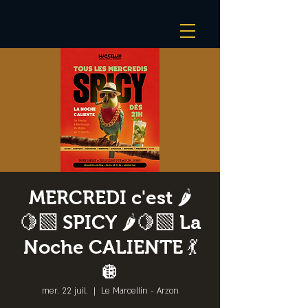
MERCREDI c'est 🌶️
🍋‍🟩 SPICY 🌶️🍋‍🟩 La
Noche CALIENTE 💃
🪩
mer. 22 juil.
  |  
Le Marcellin - Arzon