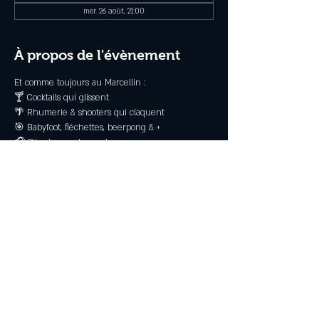
mer. 26 août, 21:00
À propos de l'évènement
Et comme toujours au Marcellin :
🍸 Cocktails qui glissent
🌴 Rhumerie & shooters qui claquent
🎯 Babyfoot, fléchettes, beerpong & +
🎧 DJ set pour danser !
📍 Marcellin – Bar d’ambiance du Crouesty
Read More >
Partagez