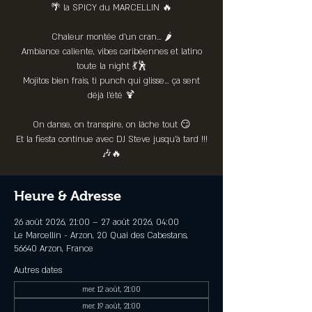
🌴 la SPICY du MARCELLIN 🔥
Chaleur montée d’un cran… 🌶️
Ambiance caliente, vibes caribéennes et latino
toute la night 💃🕺
Mojitos bien frais, ti punch qui glisse… ça sent
déjà l’été 🍹
On danse, on transpire, on lâche tout 😏
Et la fiesta continue avec DJ Steve jusqu’à tard !!!
🎶🔥
Heure & Adresse
26 août 2026, 21:00 – 27 août 2026, 04:00
Le Marcellin - Arzon, 20 Quai des Cabestans,
56640 Arzon, France
Autres dates
mer. 12 août, 21:00
mer. 19 août, 21:00