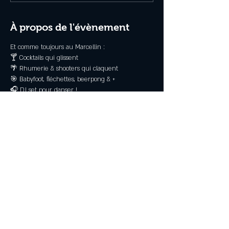
À propos de l'évènement
Et comme toujours au Marcellin :
🍸 Cocktails qui glissent
🌴 Rhumerie & shooters qui claquent
🎯 Babyfoot, fléchettes, beerpong & +
🎧 DJ set pour danser !
📍 Marcellin – Bar d’ambiance du Crouesty
Read More >
Partagez