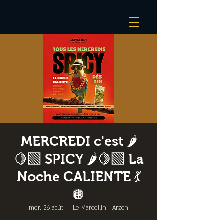
MERCREDI c'est 🌶️
🍋‍🟩 SPICY 🌶️🍋‍🟩 La
Noche CALIENTE 💃
🪩
mer. 26 août
  |  
Le Marcellin - Arzon