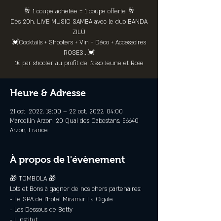
🥂 1 coupe achetée = 1 coupe offerte 🥂
Dès 20h, LIVE MUSIC SAMBA avec le duo BANDA
ZILÙ
💓Cocktails + Shooters + Vin + Déco + Accessoires
ROSES...💓
1€ par shooter au profit de l’asso Jeune et Rose
Heure & Adresse
21 oct. 2022, 18:00 – 22 oct. 2022, 04:00
Marcellin Arzon, 20 Quai des Cabestans, 56640
Arzon, France
À propos de l'évènement
🎁 TOMBOLA 🎁
Lots et Bons à gagner de nos chers partenaires:
- Le SPA de l'hotel Miramar La Cigale
- Les Dessous de Betty
- L'Institut