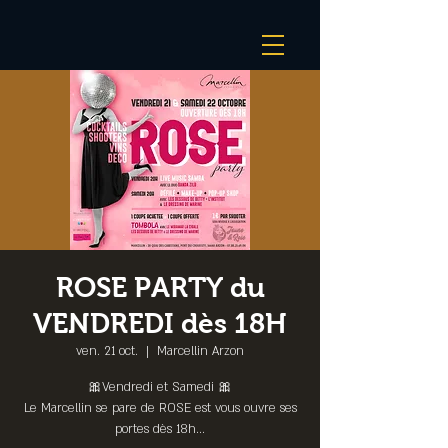
ROSE PARTY du
VENDREDI dès 18H
ven. 21 oct.
  |  
Marcellin Arzon
🎀Vendredi et Samedi 🎀
Le Marcellin se pare de ROSE est vous ouvre ses
portes dès 18h...