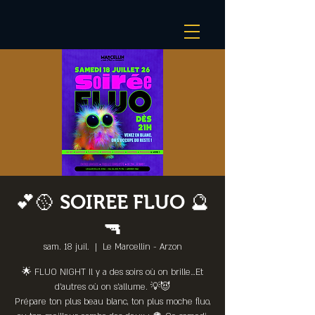
💕🥎 SOIREE FLUO 🔮
🔫
sam. 18 juil.
  |  
Le Marcellin - Arzon
🌟 FLUO NIGHT Il y a des soirs où on brille…Et
d’autres où on s’allume. 💡😈
Prépare ton plus beau blanc, ton plus moche fluo,