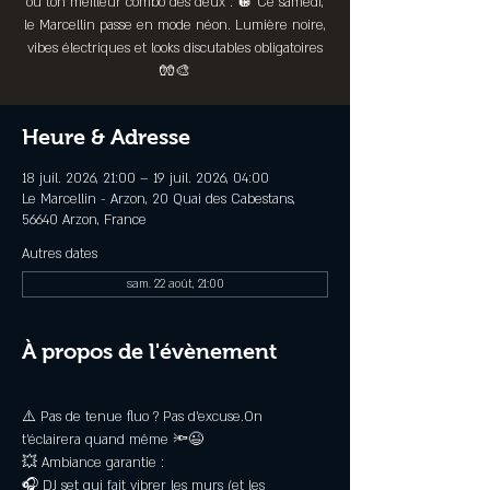
ou ton meilleur combo des deux : 🪩 Ce samedi,
le Marcellin passe en mode néon. Lumière noire,
vibes électriques et looks discutables obligatoires
🧤🎨
Heure & Adresse
18 juil. 2026, 21:00 – 19 juil. 2026, 04:00
Le Marcellin - Arzon, 20 Quai des Cabestans,
56640 Arzon, France
Autres dates
sam. 22 août, 21:00
À propos de l'évènement
⚠️ Pas de tenue fluo ? Pas d’excuse.On 
t’éclairera quand même 🔦😉 
💥 Ambiance garantie : 
🎧 DJ set qui fait vibrer les murs (et les 