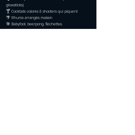
glowsticks)
🍸 Cocktails colorés & shooters qui piquent
🌴 Rhums arrangés maison
🎯 Babyfoot, beerpong, fléchettes.
Read More >
Partagez
Mentions Légales
© 2023 by KERMAMA.